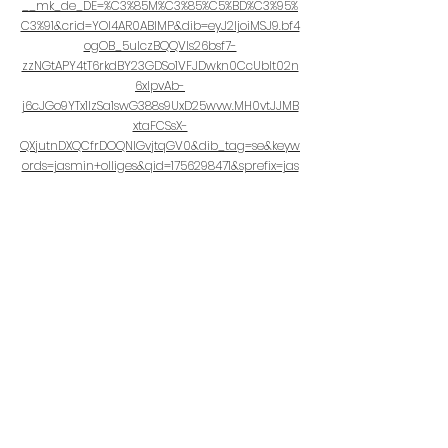
__mk_de_DE=%C3%85M%C3%85%C5%BD%C3%95%
C3%91&crid=YOI4AR0ABIMP&dib=eyJ2IjoiMSJ9.bf4
ogOB_5uIczBQQVls26bsf7-
zzNGtAPY4tT6rkdBY23GDSo1VFJDwkn0CcUbIt02n
6xIpvAb-
j6cJGo9YTx1IzSa1swG388s9UxD25wvw.MH0vtJJMB
xtaFCSsX-
QXjutnDXQCfrDOQNIGvjtqGV0&dib_tag=se&keyw
ords=jasmin+olliges&qid=1756298471&sprefix=jas
min+olliges%2Caps%2C320&sr=8-5
Motiv Dino:
https://www.amazon.de/Alle-meine-
Geburtstage-Motiv-
Dinosaurier/dp/B0FG7KVFM2/ref=sr_1_4?
__mk_de_DE=%C3%85M%C3%85%C5%BD%C3%95%
C3%91&crid=YOI4AR0ABIMP&dib=eyJ2IjoiMSJ9.bf4
ogOB_5uIczBQQVls26bsf7-
zzNGtAPY4tT6rkdBY23GDSo1VFJDwkn0CcUbIt02n
6xIpvAb-
j6cJGo9YTx1IzSa1swG388s9UxD25wvw.MH0vtJJMB
xtaFCSsX-