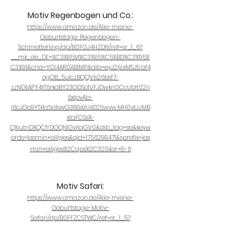
Motiv Regenbogen und Co.:
https://www.amazon.de/Alle-meine-
Geburtstage-Regenbogen-
Schmetterling/dp/B0FGJ4HZDN/ref=sr_1_6?
__mk_de_DE=%C3%85M%C3%85%C5%BD%C3%95%
C3%91&crid=YOI4AR0ABIMP&dib=eyJ2IjoiMSJ9.bf4
ogOB_5uIczBQQVls26bsf7-
zzNGtAPY4tT6rkdBY23GDSo1VFJDwkn0CcUbIt02n
6xIpvAb-
j6cJGo9YTx1IzSa1swG388s9UxD25wvw.MH0vtJJMB
xtaFCSsX-
QXjutnDXQCfrDOQNIGvjtqGV0&dib_tag=se&keyw
ords=jasmin+olliges&qid=1756298471&sprefix=jas
min+olliges%2Caps%2C320&sr=8-6
Motiv Safari:
https://www.amazon.de/Alle-meine-
Geburtstage-Motiv-
Safari/dp/B0FFZCSTWC/ref=sr_1_5?