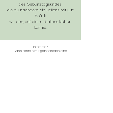
des Geburtstagskindes;
die du, nachdem die Ballons mit Luft
befüllt
wurden, auf die Luftballons kleben
kannst.
Interesse?
Dann schreib mir ganz einfach eine
unverbindliche E-Mail oder ruf mich
gerne an.
Die Preise richten sich nach dem Wunsch
der zusätzlichen Dekoration.
Kontakt/E-Mail
Kontakt/Telefon