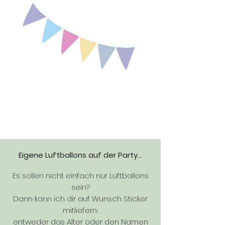
Eigene Luftballons auf der Party...
Es sollen nicht einfach nur Luftballons
sein?
Dann kann ich dir auf Wunsch Sticker
mitliefern;
entweder das Alter oder den Namen