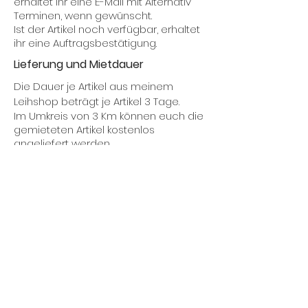
erhaltet ihr eine E-Mail mit Alternativ
Terminen, wenn gewünscht.
Ist der Artikel noch verfügbar, erhaltet
ihr eine Auftragsbestätigung.
Lieferung und Mietdauer
Die Dauer je Artikel aus meinem
Leihshop beträgt je Artikel 3 Tage.
Im Umkreis von 3 Km können euch die
gemieteten Artikel kostenlos
angeliefert werden.
Ab einem Umkreis von 3 Km wird bei
einer gewünschten Anlieferung 0.35
Cent pro weiteren Kilometer
berechnet.
Es steht euch ebenfalls frei die Artikel
vor Ort abzuholen.
Kaution
Bei einer Reservierung wird eine
Kaution in Höhe von 70€ erhoben.
Die Kaution erhaltet ihr natürlich bei