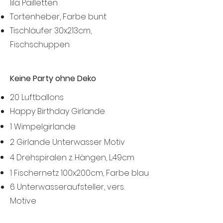
lila
Pailletten
Tortenheber, Farbe bunt​
Tischläufer 30x213cm,
Fischschuppen
Keine Party ohne Deko
20 Luftballons
Happy Birthday Girlande
1 Wimpelgirlande
2 Girlande Unterwasser Motiv
4 Drehspiralen z. Hängen, L:49cm
1 Fischernetz 100x200cm, Farbe blau
6 Unterwasseraufsteller, v
ers.
Motive