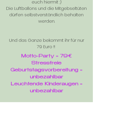
euch hiermit :)
Die Luftballons und die Mitgebseltüten
dürfen selbstverständlich behalten
werden.
Und das Ganze bekommt ihr für nur
79 Euro !!
Motto-Party = 79€
Stressfreie
Geburtstagsvorbereitung =
unbezahlbar
Leuchtende Kinderaugen =
unbezahlbar
Interesse?
Dann schreib mir ganz einfach eine
unverbindliche E-Mail oder ruf mich
gerne an.